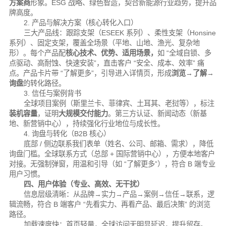
方案商
形象。
ESG 战略、绿色智造，契合新能源行业趋势，提升品
牌高度。
2. 产品与解决方案（核心转化入口）
三大产品线：跟踪支架（ESEEK 系列）、柔性支架（Honsine
系列）、固定支架，覆盖全场景（平地、山地、渔光、复杂地
形）。
每个产品配
核心技术、优势、适用场景，
如 “全域自锁、多
点驱动、高耐蚀、快速安装”，直击客户 “安全、成本、效率” 痛
点。
产品卡片带 “了解更多”，引导进入详情页，形成
浏览→了解→
询盘
的转化路径。
3. 信任与案例背书
全球项目案例（斯里兰卡、菲律宾、土耳其、老挝等），标注
装机容量
，证明
大规模交付
能力
。
第三方认证、新闻动态（新基
地、新营销中心），持续强化行业地位与成长性。
4. 询盘与转化（B2B 核心）
底部 / 侧边联系我们表单（姓名、公司、邮箱、需求），降低
询盘门槛。
全球联系方式（总部 + 国际营销中心），方便本地客户
对接。
无强制弹窗，用温和引导（如 “了解更多”），符合 B 端专业
用户习惯。
四、用户体验（专业、高效、无干扰）
信息层级清晰：从品牌→实力→产品→案例→信任→联系，逻
辑流畅，符合 B 端客户 “先看实力、再看产品、最后决策” 的浏览
路径。
加载速度快：首页轻量，全球访问无明显延迟，提升留存。