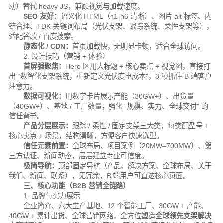
动）替代 heavy JS，兼顾视觉与加载速度。
SEO 友好：
语义化 HTML（h1-h6 清晰）、图片 alt 标签、内
链合理、TDK 关键词布局（光伏支架、跟踪系统、柔性支架等），
适配谷歌 / 百度搜索。
静态化 / CDN：
首页加载快，无明显卡顿，适合全球访问。
2. 设计技巧（营销 + 体验）
首屏强聚焦：
Hero 区用大标题 + 核心卖点 + 视觉图，直接打
出 “数智化支架系统，重新定义光伏度电成本”，3 秒抓住 B 端客户
注意力。
数据可视化：
用数字卡片展示产能（30GW+）、出货量
（40GW+）、基地 / 工厂数量，强化 “规模、实力、全球交付” 的
信任背书。
产品分层展示：
跟踪 / 柔性 / 固定支架三大类，每类配型号 +
核心卖点 + 场景，结构清晰，方便客户快速选型。
信任元素前置：
全球布局、项目案例（20MW–700MW）、第
三方认证、新闻动态，层层建立专业可信度。
极简导航：
顶部固定导航（产品、解决方案、全球布局、关于
我们、新闻、联系），无冗余，B 端用户可直达核心页面。
三、核心功能（B2B 营销全链路）
1. 品牌与实力展示
企业简介、六大生产基地、12 个智能工厂、30GW + 产能、
40GW + 累计出货、全球营销网络，全方位塑造
全球领先支架解决