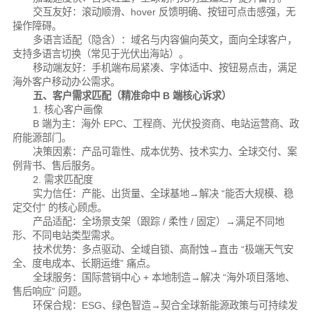
交互友好：滚动顺滑、hover 反馈明确、按钮可点击感强，无
操作障碍。
多语言适配（隐含）：域名与内容偏向英文，面向全球客户，
支持多语言切换（常见于光伏出海站）。
移动端友好：手机端布局紧凑、字体适中、按钮易点击，满足
海外客户移动办公需求。
五、客户需求匹配（精准命中 B 端核心诉求）
1. 核心客户画像
B 端为主：海外 EPC、工程商、光伏投资商、电站运营商、政
府能源部门。
决策因素：产品可靠性、成本优势、技术实力、全球交付、案
例背书、售后服务。
2. 需求匹配度
实力信任：产能、出货量、全球基地→解决 “能否大规模、稳
定交付” 的核心顾虑。
产品适配：全场景支架（跟踪 / 柔性 / 固定）→满足不同地
形、不同电站类型需求。
技术优势：多点驱动、全域自锁、高耐蚀→直击 “极端天气安
全、度电成本、长期运维” 痛点。
全球服务：国际营销中心 + 本地制造→解决 “海外项目落地、
售后响应” 问题。
环保合规：ESG、绿色智造→契合全球新能源政策与可持续发