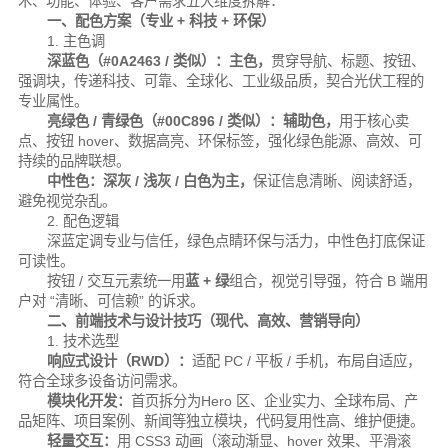
术、功能、体验、客户需求五大维度拆解：
一、配色方案（专业 + 科技 + 环保）
1. 主色调
深蓝色（#0A2463 / 类似）：
主色，
贯穿导航、标题、按钮、
强调块，传递科技、可靠、全球化、工业级品质，契合光伏工程的
专业属性。
亮绿色 / 青绿色（#00C896 / 类似）：
辅助色，
用于核心卖
点、按钮 hover、数据高亮、环保标签，强化绿色能源、高效、可
持续的品牌联想。
中性色：
深灰 / 浅灰 / 白色为主，
保证信息清晰、阅读舒适，
避免视觉杂乱。
2. 配色逻辑
深蓝定调专业与信任，绿色点睛环保与活力，中性色打底保证
可读性。
按钮 / 交互元素统一用
蓝 + 绿
组合，视觉引导强，符合 B 端用
户对 “清晰、可信赖” 的诉求。
二、前端技术与设计技巧（现代、高效、营销导向）
1. 技术选型
响应式设计（RWD）：
适配 PC / 平板 / 手机，布局自适应，
符合全球多设备访问需求。
模块化开发：
首页拆分为Hero 区、企业实力、全球布局、产
品矩阵、项目案例、新闻等独立模块，代码复用性高、维护便捷。
轻量交互：
用 CSS3 动画（滚动渐显、hover 效果、平滑滚