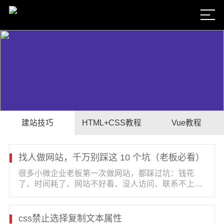
建站技巧
HTML+CSS教程
Vue教程
找人做网站，千万别踩这 10 个坑（老板必看）
很多小微企业老板第一次做网站，都踩过坑：钱花
了、时间耗了、网站不好看、没人访问、联系不上售
后，最后网站变成 “摆设”。这篇文章把建站行业最常
见的 10 个坑一次性讲清···
css禁止选择复制文本属性