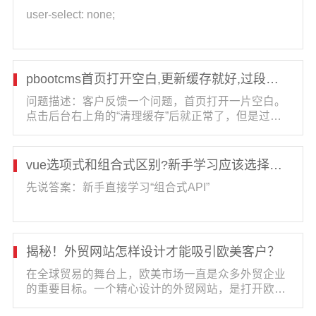
user-select: none;
pbootcms首页打开空白,更新缓存就好,过段时间又空白
问题描述：客户反馈一个问题，首页打开一片空白。
点击后台右上角的“清理缓存”后就正常了，但是过段
时间又打不开了。反反复复。解决方法：通过描述可
以判断，是缓存的问题···
vue选项式和组合式区别?新手学习应该选择哪一种API风格
先说答案：新手直接学习“组合式API”
揭秘！外贸网站怎样设计才能吸引欧美客户？
在全球贸易的舞台上，欧美市场一直是众多外贸企业
的重要目标。一个精心设计的外贸网站，是打开欧美
市场大门、吸引欧美客户的关键钥匙。那么，如何打