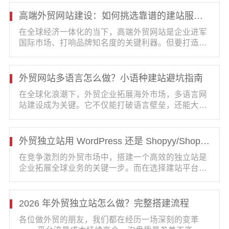
造这样一个极具吸引力的···
高端外贸网站建设：如何挑选靠谱的建站服务商
在全球经济一体化的当下，高端外贸网站是企业进军
国际市场、打响品牌知名度的关键利器。但要打造出
卓越的高端外贸网站，挑选靠谱的建站服务商是重中
之重。这不仅决定了网站···
外贸网站多语言怎么做？小语种建站避坑指南
在全球化浪潮下，外贸企业拓展海外市场，多语言网
站建设成为关键。它不仅能打破语言壁垒，还能大幅
提升品牌在国际市场的影响力。但小语种建站之路布
满荆棘，以下为你详细解···
外贸独立站用 WordPress 还是 Shopyy/Shopify？优缺点对比
在竞争激烈的外贸市场中，搭建一个高效的独立站是
企业拓展全球业务的关键一步。而在选择建站平台
时，WordPress、Shopyy 和 Shopify 都是备受关注
的选项。它们各自有着独特的···
2026 年外贸独立站怎么做？完整搭建流程
各位做外贸的朋友，我们都在经历一场深刻的变革