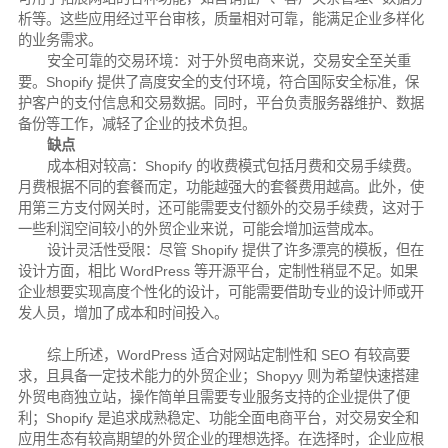
析等。这些应用经过平台审核，质量相对可靠，能满足企业多样化
的业务需求。
安全可靠的交易环境：对于外贸电商来说，交易安全至关重
要。Shopify 提供了高度安全的支付环境，符合国际安全标准，保
护客户的支付信息和交易数据。同时，平台负责服务器维护、数据
备份等工作，减轻了企业的技术负担。
缺点
成本相对较高：Shopify 的收费模式包括月费和交易手续费。
月费根据不同的套餐而定，功能越强大的套餐费用越高。此外，使
用第三方支付网关时，还可能需要支付额外的交易手续费，这对于
一些利润空间较小的外贸企业来说，可能会增加运营成本。
设计灵活性受限：尽管 Shopify 提供了许多漂亮的模板，但在
设计方面，相比 WordPress 等开源平台，定制性稍显不足。如果
企业想要实现高度个性化的设计，可能需要借助专业的设计师或开
发人员，增加了成本和时间投入。
综上所述，WordPress 适合对网站定制性和 SEO 有较高要
求，且具备一定技术能力的外贸企业；Shopyy 则为希望快速搭建
外贸电商独立站，操作简单且需要专业服务支持的企业提供了便
利；Shopify 是追求成熟稳定、功能全面电商平台，对交易安全和
应用生态有较高期望的外贸企业的理想选择。在选择时，企业应根