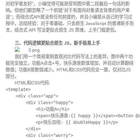
对初学者友好”，小编觉得可能是受到图中第二段最后一句话的影
响。但他们都忽略了一个前提“对于有面向对象语言背景的用户来
说”；而组合式API是没有任何前提的，并且小编是从自己的学习过
程中，总结经验：对于零基础、只会原生 JavaScript 的普通新手而
言，组合式 API 写法更贴合原生 JS 思维，上手门槛更低。
三、代码逻辑更贴合原生 JS，新手极易上手
我们用一个简易案例直观对比代码写法上的差异。图中两个功
能完全独立，功能A点击+号，快乐源泉数值增加，并自动计算翻倍
数值；功能B是数值减少。HTML和CSS代码完全一致，仅对比JS
部分。
HTML和CSS代码:
<template>

    <div class="app">

        <div class="happy">

            <h1>功能A</h1>

            <span>快乐源泉:{{ happy }}</span><button @cl
            <p>快乐加倍: {{ doubleHappy }}</p>

        </div>

        <div class="worry">
