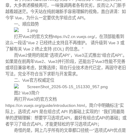
章，大多表述模棱两可，一味强调两者各有优劣，反而让入门新手
越看越迷茫。今天站在纯前端新手容易理解的视角，直白讲清：如
今学 Vue，为什么一定要优先学组合式 API。
一、顺应趋势
打开Vue2的官方文档https://v2.cn.vuejs.org/，在顶部能看到
这么一段话“Vue 2 已经终止支持且不再维护。 请升级到 Vue 3 或
了解有关 Vue 2 终止支持 (EOL) 的信息。”
而Vue2使用的就是“选项式API”，Vue3正式推出“组合式API”。
如果是在前两年Vue2、Vue3并行阶段，还能出于Vue3性能不完善
或项目兼容考虑，犹豫选择；现在行业技术迭代已定，再固守老旧
写法，完全不符合当下求职与开发需求。
二、Vue官方权威定位
图2 Vue3简介
再打开Vue3的官方文档
https://cn.vuejs.org/guide/introduction.html，简介中明确标注“实
际上，选项式 API 是在组合式 API 的基础上实现的！”我们用最简
单的逻辑理解：想要学习选项式API，最好有组合式API的基础；或
者学习了组合式API，才能更轻松的学习选项式API；
奇怪的是，网上几乎所有的文章都口径统一“选项式API优点是