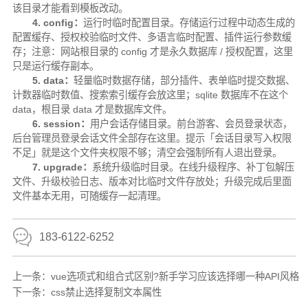
该目录才能看到模板改动。
4. config：
运行时临时配置目录。存储运行过程中动态生成的
配置缓存、授权校验临时文件、多语言临时配置、插件运行参数缓
存；注意：网站根目录的 config 才是永久数据库 / 授权配置，这里
只是运行缓存副本。
5. data：
轻量临时数据存储，部分插件、表单临时提交数据、
计数器临时数值、搜索索引缓存会放这里；sqlite 数据库不在这个
data，根目录 data 才是数据库文件。
6. session：
用户会话存储目录。前台游客、会员登录状态，
后台管理员登录会话文件全部存在这里。提示「会话目录写入权限
不足」就是这个文件夹权限不够；清空会强制所有人退出登录。
7. upgrade：
系统升级临时目录。在线升级程序、补丁包解压
文件、升级校验日志、版本对比临时文件存放处；升级完成后里面
文件基本无用，可随缓存一起清理。
183-6122-6252
上一条：
vue选项式和组合式区别?新手学习应该选择哪一种API风格
下一条：
css禁止选择复制文本属性