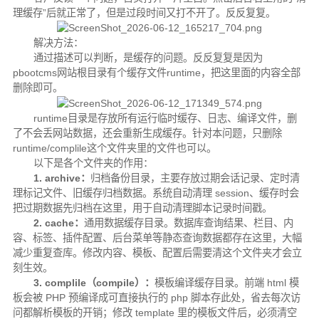
理缓存”后就正常了，但是过段时间又打不开了。反反复复。
解决方法：
通过描述可以判断，是缓存的问题。反反复复是因为
pbootcms网站根目录有个缓存文件runtime，把这里面的内容全部
删除即可。
runtime目录是存放所有运行临时缓存、日志、编译文件，删
了不会丢网站数据，还会重新生成缓存。针对本问题，只删除
runtime/complile这个文件夹里的文件也可以。
以下是各个文件夹的作用：
1. archive：
归档备份目录，主要存放过期会话记录、定时清
理标记文件、旧缓存归档数据。系统自动清理 session、缓存时会
把过期数据先归档在这里，用于自动清理脚本记录时间戳。
2. cache：
通用数据缓存目录。数据库查询结果、栏目、内
容、标签、插件配置、后台菜单等静态查询数据都存在这里，大幅
减少重复查库。修改内容、模板、配置后需要清这个文件夹才会立
刻生效。
3. complile（compile）：
模板编译缓存目录。前端 html 模
板会被 PHP 预编译成可直接执行的 php 脚本存此处，省去每次访
问都解析模板的开销；修改 template 里的模板文件后，必须清空