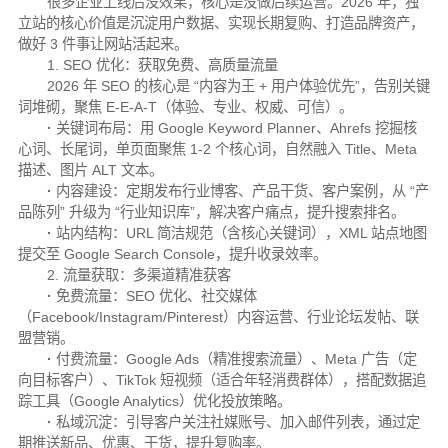
很多企业上线后没效果，核心是没做后续运营。2026 年，独
立站的核心价值是沉淀用户数据、实现长期复购、打造品牌资产，
做好 3 件事让网站活起来。
1. SEO 优化：获取免费、高质量流量
2026 年 SEO 的核心是 “内容为王 + 用户体验优先”，告别关键
词堆砌，聚焦 E-E-A-T（体验、专业、权威、可信）。
·
关键词布局：用 Google Keyword Planner、Ahrefs 挖掘核
心词、长尾词，单页面聚焦 1-2 个核心词，自然融入 Title、Meta
描述、图片 ALT 文本。
·
内容建设：定期发布行业博客、产品干货、客户案例，从 “产
品陈列” 升级为 “行业知识库”，解决客户痛点，提升搜索排名。
·
站内结构：URL 简洁规范（含核心关键词），XML 站点地图
提交至 Google Search Console，提升收录效率。
2. 流量获取：多渠道精准获客
·
免费流量：SEO 优化、社交媒体
（Facebook/Instagram/Pinterest）内容运营、行业论坛发帖、联
盟营销。
·
付费流量：Google Ads（精准搜索流量）、Meta 广告（定
向目标客户）、TikTok 短视频（适合年轻消费群体），搭配数据追
踪工具（Google Analytics）优化投放策略。
·
私域沉淀：引导客户关注社媒账号、加入邮件列表，通过定
期推送新品、优惠、干货，提升复购率。