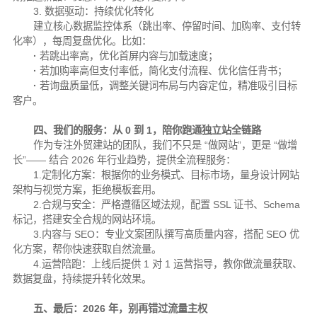
3. 数据驱动：持续优化转化
建立核心数据监控体系（跳出率、停留时间、加购率、支付转
化率），每周复盘优化。比如：
·
若跳出率高，优化首屏内容与加载速度；
·
若加购率高但支付率低，简化支付流程、优化信任背书；
·
若询盘质量低，调整关键词布局与内容定位，精准吸引目标
客户。
四、我们的服务：从 0 到 1，陪你跑通独立站全链路
作为专注外贸建站的团队，我们不只是 “做网站”，更是 “做增
长”—— 结合 2026 年行业趋势，提供全流程服务：
1.定制化方案：根据你的业务模式、目标市场，量身设计网站
架构与视觉方案，拒绝模板套用。
2.合规与安全：严格遵循区域法规，配置 SSL 证书、Schema
标记，搭建安全合规的网站环境。
3.内容与 SEO：专业文案团队撰写高质量内容，搭配 SEO 优
化方案，帮你快速获取自然流量。
4.运营陪跑：上线后提供 1 对 1 运营指导，教你做流量获取、
数据复盘，持续提升转化效果。
五、最后：2026 年，别再错过流量主权