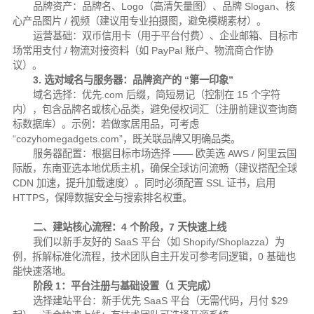
品牌资产：品牌名、Logo（高清矢量图）、品牌 Slogan、核
心产品图片 / 视频（建议用专业拍摄图，避免模糊素材）。
运营基础：双币信用卡（用于平台付费）、企业邮箱、目标市
场常用支付 / 物流对接资料（如 PayPal 账户、物流商合作协
议）。
3. 选对域名与服务器：品牌资产的 “第一印象”
域名选择：优先.com 后缀，简短易记（控制在 15 个字符
内），包含品牌名或核心品类，避免侵权词汇（注册前建议查询商
标数据库）。示例：若做家居用品，可考虑
“cozyhomegadgets.com”，既关联品牌又明确品类。
服务器配置：根据目标市场选择 —— 欧美选 AWS / 阿里云国
际版，东南亚选本地优质主机，确保全球访问流畅（建议搭配全球
CDN 加速，提升加载速度）。同时必须配置 SSL 证书，启用
HTTPS，保障数据安全与搜索排名权重。
二、建站核心流程：4 个阶段，7 天快速上线
我们以新手友好的 SaaS 平台（如 Shopify/Shoplazza）为
例，拆解标准化流程，技术团队自主开发可参考同逻辑，0 基础也
能快速落地。
阶段 1：平台注册与基础设置（1 天完成）
选择建站平台：新手优先 SaaS 平台（无需代码，月付 $29