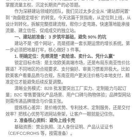
掌握流量主权、沉淀长期资产的必答题。
作为深耕建站领域的团队，我们见过太多企业从 “建站即闲置”
到 “询盘稳定增长” 的转变。今天这篇干货指南，从定位到上线，从
设计到转化，拆解完整搭建流程，帮你少走弯路，快速落地能承接
流量、建立信任、促成成交的独立站。
一、建站前准备：3 步筑牢基础，避免 90% 的坑
建站不是 “搭个网站”，而是搭建一套长期运营的增长系统。第
一步必须把地基打牢，核心做好 3 件事。
1. 明确定位：先想清楚 “卖给谁、卖什么、凭什么赢”
锁定目标市场：是主攻欧美高端市场，还是布局东南亚性价比
赛道？不同地区的合规要求、支付偏好、审美习惯差异极大。比如
欧美客户看重品质与合规，东南亚用户更关注价格与本地支付，精
准定位才能避免后续反复调整。
清晰业务模式：B2B 批发要突出工厂实力、定制能力与起订
量；B2C 零售要强化产品场景、用户口碑与购物体验；品牌型网站
则需传递品牌理念与价值主张。
提炼核心差异：是价格优势、专利技术、定制服务，还是交付
效率？把核心优势写进网站骨架，让客户一眼就能记住你。
2. 准备核心资料：避免上线卡壳
基础资质：营业执照、法人身份证明、产品认证证书
（CE/FCC/ROHS 等，按需准备）。