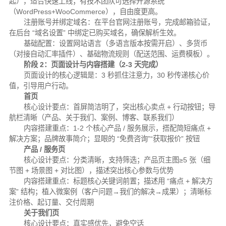
起），适合快速上线；有技术团队可选择开源系统
（WordPress+WooCommerce），自由度更高。
注册账号并绑定域名：在平台官网注册账号，完成邮箱验证，
在后台 “域名设置” 中绑定已购买域名，确保解析生效。
基础配置：设置网站语言（多语言版本按需开启）、多货币
（对接自动汇率插件）、基础物流规则（配送范围、运费模板）。
阶段 2：页面设计与内容搭建（2-3 天完成）
页面设计的核心逻辑是：3 秒抓住注意力，30 秒传递核心价
值，引导用户行动。
首页
核心设计要点：
首屏简洁明了，突出核心卖点 + 行动按钮；导
航栏清晰（产品、关于我们、案例、博客、联系我们）
内容搭建重点：
1-2 个核心产品 / 服务展示，搭配简短痛点 +
解决方案；品牌故事简介；显眼的 “免费咨询”“获取报价” 按钮
产品 / 服务页
核心设计要点：
分类清晰，支持筛选；产品页主图≥5 张（细
节图 + 场景图 + 对比图），描述突出核心参数与优势
内容搭建重点：
标题核心关键词前置；描述用 “痛点 + 解决方
案” 结构；植入微案例（客户问题→我们的解决→成果）；清晰标
注价格、起订量、交付周期
关于我们页
核心设计要点：
真实感优先，避免空话