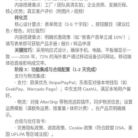
内容搭建重点：
工厂 / 团队高清实拍；企业资质、发展历程、
核心优势；真实客户评价（附图片 / 视频）
转化页
核心设计要点：
表单简洁（3-5 个字段），按钮醒目（建议红
色 / 橙色，对比强烈）
内容搭建重点：
明确优惠政策（如 “新客户首单立减 10%”）；
填写表单即可获取产品手册 / 报价 / 样品申请
关键技巧：
采用响应式设计，确保手机、电脑、平板端显示一
致 ——2026 年，72% 的海外客户通过移动设备访问网站，移动端
体验直接影响成交率。
阶段 3：功能集成与合规配置（1-2 天完成）
支付与物流集成：
·
支付：欧美优先 Stripe/PayPal；东南亚对接本地钱包（如
GrabPay、Mercado Pago）；中东支持 CashU，满足本地用户偏
好。
·
物流：对接 AfterShip 等物流追踪插件，同步物流信息；设置
运费模板（满额免运费、按重量 / 体积计费），在产品页明确展
示。
合规与信任背书：
·
完善隐私政策、退款政策、Cookie 政策（符合欧盟 DSA、美
国 UFLPA 等区域法规）。