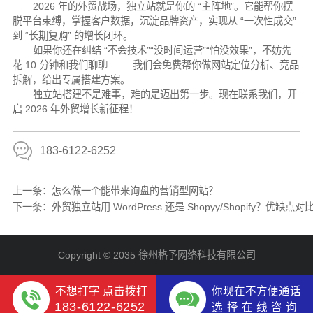
2026 年的外贸战场，独立站就是你的 “主阵地”。它能帮你摆
脱平台束缚，掌握客户数据，沉淀品牌资产，实现从 “一次性成交”
到 “长期复购” 的增长闭环。
如果你还在纠结 “不会技术”“没时间运营”“怕没效果”，不妨先
花 10 分钟和我们聊聊 —— 我们会免费帮你做网站定位分析、竞品
拆解，给出专属搭建方案。
独立站搭建不是难事，难的是迈出第一步。现在联系我们，开
启 2026 年外贸增长新征程！
183-6122-6252
上一条：
怎么做一个能带来询盘的营销型网站？
下一条：
外贸独立站用 WordPress 还是 Shopyy/Shopify？优缺点对
Copyright © 2035 徐州格予网络科技有限公司
不想打字 点击拨打
你现在不方便通话
183-6122-6252
选 择 在 线 咨 询