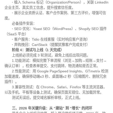
·
植入 Schema 标记（Organization/Person），关联 LinkedIn
企业主页、真实员工信息，提升搜索信任度。
·
展示企业资质认证、客户合作案例、第三方评价，增强可信
度。
必备插件安装：
·
SEO 优化：Yoast SEO（WordPress）、Shopify SEO 插件
（SaaS 平台）
·
客户服务：Tidio 在线客服（实时响应客户咨询）
·
弃购挽回：CartStack（提醒犹豫客户完成支付）
阶段 4：测试与上线（1 天完成）
上线前必须完成 3 轮测试，避免上线后出现问题。
1.功能测试：模拟完整下单流程（浏览→加购→结账→支付→
确认订单），检查表单提交、支付跳转、物流通知是否正常。
2.性能测试：用 Google PageSpeed Insights、GTmetrix 检测
加载速度，确保移动端≤3 秒、桌面端≤2 秒（压缩图片、删除冗余
插件）。
3.兼容性测试：在 Chrome、Safari、Firefox 等主流浏览器，
以及手机、平板等设备上测试，确保页面无错位、无加载异常。
测试无误后，提交域名解析审核，正式上线。
三、2026 年关键升级：从 “建站” 到 “增长” 的闭环