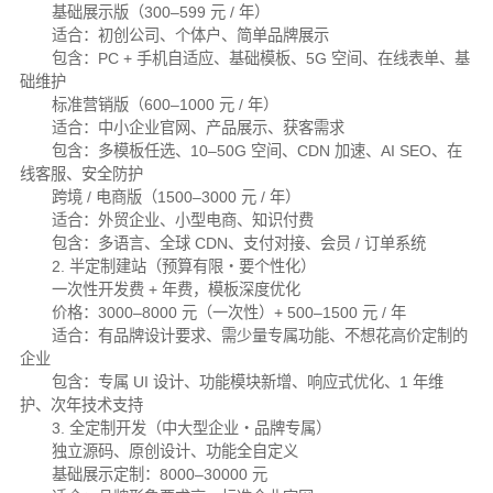
基础展示版（300–599 元 / 年）
适合：初创公司、个体户、简单品牌展示
包含：PC + 手机自适应、基础模板、5G 空间、在线表单、基
础维护
标准营销版（600–1000 元 / 年）
适合：中小企业官网、产品展示、获客需求
包含：多模板任选、10–50G 空间、CDN 加速、AI SEO、在
线客服、安全防护
跨境 / 电商版（1500–3000 元 / 年）
适合：外贸企业、小型电商、知识付费
包含：多语言、全球 CDN、支付对接、会员 / 订单系统
2. 半定制建站（预算有限・要个性化）
一次性开发费 + 年费，模板深度优化
价格：3000–8000 元（一次性）+ 500–1500 元 / 年
适合：有品牌设计要求、需少量专属功能、不想花高价定制的
企业
包含：专属 UI 设计、功能模块新增、响应式优化、1 年维
护、次年技术支持
3. 全定制开发（中大型企业・品牌专属）
独立源码、原创设计、功能全自定义
基础展示定制：8000–30000 元