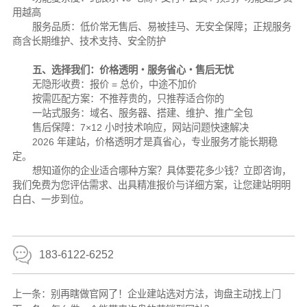
用越高
服务品质：低价常无售后、易被挂马、无安全保障；正规服务
商含长期维护、技术支持、安全防护
五、选择我们：价格透明・服务省心・售后无忧
无隐形收费：报价 = 总价，中途不加价
按需匹配方案：不推荐贵的，只推荐适合你的
一站式服务：域名、服务器、搭建、维护、推广全包
售后保障：7×12 小时技术响应，网站问题快速解决
2026 年建站，价格透明才是真省心，专业服务才能长期稳
定。
想知道你的企业适合哪种方案？具体要花多少钱？立即咨询，
我们免费为您评估需求、出具精准报价与详细方案，让您建站明明
白白、一步到位。
183-6122-6252
上一条：
别再瞎做官网了！企业建站选对方法，询盘主动找上门