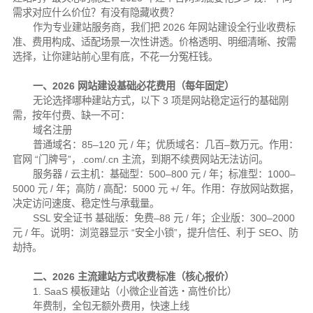
需求对应什么价位？有没有隐藏收费？
作为专业建站服务商，我们把 2026 年网站建设全行业收费标
准、费用构成、适配场景一次性讲透。价格透明、明细清晰、按需
选择，让你建站前心里有底，不花一分冤枉钱。
一、2026 网站建设基础必花费用（每年固定）
无论选择哪种建站方式，以下 3 项是网站稳定运行的基础刚
需，按年付费、缺一不可：
域名注册
普通域名：85–120 元 / 年；
优质域名：几百–数万元。作用：
官网 “门牌号”，.com/.cn 主流，到期不续费网站无法访问。
服务器 / 云主机：基础型：500–800 元 / 年；
标准型：1000–
5000 元 / 年；
高防 / 高配：5000 元 +/ 年。作用：存放网站数据，
决定访问速度、稳定性与承载量。
SSL 安全证书 基础版：免费–88 元 / 年；
企业版：300–2000
元 / 年。说明：浏览器显示 “安全小锁”，提升信任、利于 SEO、防
劫持。
二、2026 主流建站方式收费标准（核心报价）
1. SaaS 模板建站（小微企业首选・高性价比）
年费制，全包无额外费用，快速上线