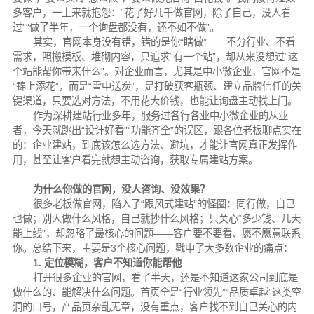
多客户，一上来就抱怨：“花了好几千做官网，除了自己，没人看
过”“做了半年，一个询盘都没有，还不如不做”。
其实，官网本身没有错，错的是你“瞎做”——不分行业、不看
需求，照搬模板、堆砌内容，只追求“有一个站”，却从来没想过“这
个站能帮你带来什么”。对企业而言，尤其是中小微企业，官网不是
“锦上添花”，而是“雪中送炭”，是打破获客瓶颈、建立品牌信任的关
键渠道，只要选对方法，不用花大价钱，也能让询盘主动找上门。
作为深耕建站行业多年，服务过各行各业中小微企业的从业
者，今天就跳出“设计好看”“功能齐全”的误区，跟各位老板聊点实在
的：企业建站，到底该怎么选方法、避坑，才能让官网真正发挥作
用，甚至让客户看完就想主动咨询，获取专属建站方案。
为什么你做的官网，没人咨询、没效果？
很多老板做官网，陷入了“跟风式建站”的怪圈：同行做，自己
也做；别人做什么风格，自己就抄什么风格；只关心“多少钱、几天
能上线”，却忽略了最核心的问题——客户要不要看、愿不愿意联系
你。总结下来，主要是3个核心问题，戳中了大多数企业的痛点：
1. 定位模糊，客户不知道你能帮他
打开很多企业的官网，看了半天，还是不知道这家公司到底是
做什么的、能解决什么问题。首页全是“行业领先”“品质卓越”这类空
洞的口号，产品页杂乱无章，没有重点，客户找不到自己关心的内