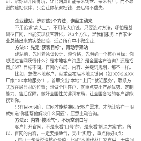
进，帮你避开所有坑，让官网真正能带来询盘、带来客户。而不靠
谱的建站伙伴，只会让你花冤枉钱，最后得不偿失。
企业建站，选对这3个方法，询盘主动来
不用追求“高大上”，不用花大价钱，只要选对方法，哪怕是基
础型官网，也能实现获客转化，这3个方法，是我们服务上百家企
业总结出来的实战经验，适合所有中小微企业：
方法1：先定“获客目标”，再动手建站
建站前，先别着急谈设计、谈价格，先明确一个核心目标：你
想通过官网获得什么？是本地客户询盘？是全国客户咨询？还是招
商加盟？目标不同，官网的布局、内容、关键词规划，都不一样。
比如，想做本地客户，就重点布局本地关键词（如“XX地区XX
厂家”“XX本地服务”），首屏突出“本地”“上门”“就近服务”，联系方
式放在最显眼的位置；想做全国客户，就重点突出产品优势、定制
能力、售后保障，做好全国性关键词布局，让全国各地的客户都能
搜到你。
只有目标明确，官网才能精准匹配客户需求，才能让客户一眼
就知道“你能帮他解决什么问题”，愿意主动咨询。
方法2：内容“接地气”，不玩空洞口号
客户打开官网，不是来看“口号”的，是来看“解决方案”的。所
以，官网的内容，一定要接地气，突出“实用”，重点做好3点：
- 首屏一句话说清核心价值：比如“本地建材厂家直供，无中间