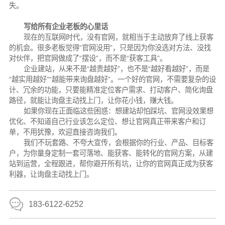
失。
写给所有企业老板的心里话
现在的互联网时代，没有官网，就相当于主动放弃了线上获客
的机会。很多老板觉得“官网没用”，只是因为你没选对方法、没找
对伙伴，把官网做成了“摆设”，而不是“获客工具”。
企业建站，从来不是“越贵越好”，也不是“越好看越好”，而是
“越实用越好”“越能带来询盘越好”。一个好的官网，不需要复杂的设
计、冗余的功能，只要能精准定位客户需求、打动客户、简化询盘
路径，就能让询盘主动找上门，让你花小钱，赚大钱。
如果你现在正面临这些困惑：想建站却怕踩坑、官网没效果想
优化、不知道自己行业该怎么定位、想让官网真正带来客户和订
单，不用犹豫，欢迎直接咨询我们。
我们不玩套路、不夸大宣传，会根据你的行业、产品、目标客
户，为你量身定制一套可落地、能获客、能转化的官网方案，从建
站到运营，全程跟进，帮你避开所有坑，让你的官网真正成为获客
利器，让询盘主动找上门。
183-6122-6252