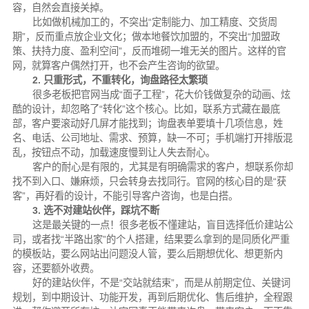
容，自然会直接关掉。
比如做机械加工的，不突出“定制能力、加工精度、交货周
期”，反而重点放企业文化；做本地餐饮加盟的，不突出“加盟政
策、扶持力度、盈利空间”，反而堆砌一堆无关的图片。这样的官
网，就算客户偶然打开，也不会产生咨询的欲望。
2. 只重形式，不重转化，询盘路径太繁琐
很多老板把官网当成“面子工程”，花大价钱做复杂的动画、炫
酷的设计，却忽略了“转化”这个核心。比如，联系方式藏在最底
部，客户要滚动好几屏才能找到；询盘表单要填十几项信息，姓
名、电话、公司地址、需求、预算，缺一不可；手机端打开排版混
乱，按钮点不动，加载速度慢到让人失去耐心。
客户的耐心是有限的，尤其是有明确需求的客户，想联系你却
找不到入口、嫌麻烦，只会转身去找同行。官网的核心目的是“获
客”，再好看的设计，不能引导客户咨询，也是白搭。
3. 选不对建站伙伴，踩坑不断
这是最关键的一点！很多老板不懂建站，盲目选择低价建站公
司，或者找“半路出家”的个人搭建，结果要么拿到的是同质化严重
的模板站，要么网站出问题没人管，要么后期想优化、想更新内
容，还要额外收费。
好的建站伙伴，不是“交站就结束”，而是从前期定位、关键词
规划，到中期设计、功能开发，再到后期优化、售后维护，全程跟