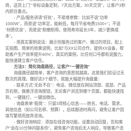
商，送货上门”“非标设备定制，7天出方案，30天交货”，让客户3秒
内抓住重点。
- 产品/服务讲清“好处”，不是堆参数：比如不说“功率
1000W”，而是说“功率足，能耗低，每月节省电费1500+”；不说
“材质优良”，而是说“耐磨耐用，使用寿命延长3年，减少更换成
本”。
- 用真实案例说话：展示你服务过的客户、做过的项目，配上
实拍图、简单的效果说明，比如“与XX公司合作，提供XX设备，帮
助客户生产效率提升40%”，真实的案例，比任何口号都有说服力，
能快速建立客户信任。
方法3：简化询盘路径，让客户“一键咨询”
询盘路径越简单，客户咨询的意愿就越高，这是我们验证过无
数次的真理。做好这3个细节，就能大幅提升询盘量：
- 联系方式“无处不在”：电话、微信放在网站顶部、底部、产品
页右侧，做悬浮咨询按钮，无论客户浏览到哪个页面，都能快速找
到，一键拨打、一键加微信。
- 询盘表单“极简”：只留3项核心信息——姓名、电话、需求，
其他信息（如公司名称、预算），后续跟进时再问，避免让客户因
填写繁琐而放弃咨询。
- 做好咨询响应：添加在线咨询功能，设置自动回复，告知客
户“会在10分钟内联系你”，避免客户咨询后无人响应，导致客户流