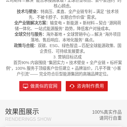
公司矩阵→解决 “能否承接国家级 / 全球巨型项目、会不会违约” 的
核心顾虑。
技术与壁垒：
特高压、柔直、全产业链专利→满足 “技术领
先、不被卡脖子、长期合作价值” 需求。
全产业链解决方案：
输变电 + 新能源 + 新材料→契合 “源网荷
储一体化、一站式能源服务” 趋势，降低客户对接成本。
全球交付与服务：
海外基地 + 全球营销中心→解决 “海外项目
落地、售后响应、本地化服务” 痛点。
政策与合规：
双碳、ESG、绿色智造→匹配全球能源政策、国
企责任、可持续发展要求。
3. 营销目标达成
首页90% 内容围绕 “集团实力 + 技术壁垒 + 全产业链 + 标杆案
例”，100% 服务于顶级客户信任建立 + 品牌溢价，几乎不做 “小客
户引流”—— 完全符合巨型能源集团的高端品牌定位。
做类似的官网
咨询制作费用
效果图展示
100%真实作品
请同行自重
RENDERINGS SHOW