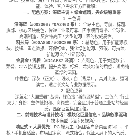
EPC、投资商、海外工程商等顶级客户。下面从配色、技巧、功
能、体验、客户需求五方面拆解：
一、配色方案：深蓝主调 + 绿金点睛，央企级稳重感
1. 主色调
深海蓝（#003366 / #0A2463 系）：
全站主色，导航、标题、
底部、核心区块底色，传递工业级可靠、国家项目背书、全球化、
高端制造，契合特高压 / 大型能源工程的权威属性。
科技绿（#00A850 / #00C896 系）：
辅助色，用于新能源板
块、按钮、重点数据、环保标签，强化绿色能源、双碳、可持续、
新能源全产业链形象。
金属金 / 浅橙（#D4AF37 淡调）：
点缀色，用于关键数字、
荣誉、CTA 按钮边框，提升高端、标杆、龙头地位的质感，避免纯
蓝绿的沉闷。
中性色：
深灰（正文）、浅灰 / 白（背景），高对比度、强可
读性，适合长文与专业数据展示。
2. 配色逻辑
深蓝定 “大国重器” 基调，绿色接 “新能源转型”，金色点 “行业
龙头” 身份；整体低饱和、高稳重，完全区别于普通企业站的轻量
感，匹配巨型集团定位。
二、前端技术与设计技巧：模块化巨量信息 + 品牌叙事驱动
1. 技术选型（程序员视角）
响应式 + 大屏优先：
PC 端为主（集团客户多桌面访问），平
板 / 手机自适应；布局固定宽 + 流式结合，保证大屏下的大气感、