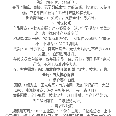
稳定（集团客户分布广）。
交互 “简单、直接、无学习成本”：
导航清晰、按钮大、反馈明
确，中老年国企领导 / 工程师也能轻松使用。
多语言适配：
中英双语，支撑全球业务拓展。
2. 可优化点
产品搜索 / 对比功能弱：产业线极多，缺少全局搜索 + 参数对
比，客户找具体产品效率低。
移动端体验一般：PC 端优化极致，手机端内容偏密、字体偏
小，不如专业 B2C 站细腻。
视频 / 3D 展示不足：特高压设备、光伏电站的动态演示 / 3D
交互少，直观性可提升。
在线询盘表单简单：仅基础字段，缺少行业 / 项目规模 / 需求
详情，不利于精准对接大客户。
五、客户需求匹配：精准命中顶级 B 端 “实力、技术、可靠、
全局” 四大核心诉求
1. 核心客户画像
顶级 B 端为主：
国家电网 / 南方电网、政府能源部门、大型
EPC、能源投资商、海外主权基金、一带一路项目方。
决策因素：
企业规模、技术实力、项目业绩、全产业链能力、
国企级可靠性、全球服务网络。
2. 需求匹配度
规模与可靠：
18 个工业园、3 个海外基地、千亿级营收、上市