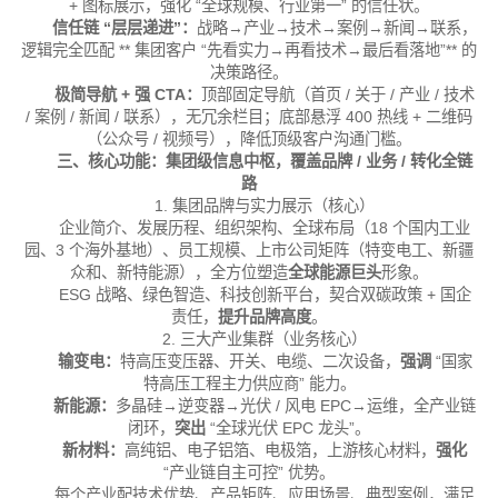
+ 图标展示，强化 “全球规模、行业第一” 的信任状。
信任链 “层层递进”：
战略→产业→技术→案例→新闻→联系，
逻辑完全匹配 ** 集团客户 “先看实力→再看技术→最后看落地”** 的
决策路径。
极简导航 + 强 CTA：
顶部固定导航（首页 / 关于 / 产业 / 技术
/ 案例 / 新闻 / 联系），无冗余栏目；底部悬浮 400 热线 + 二维码
（公众号 / 视频号），降低顶级客户沟通门槛。
三、核心功能：集团级信息中枢，覆盖品牌 / 业务 / 转化全链
路
1. 集团品牌与实力展示（核心）
企业简介、发展历程、组织架构、全球布局（18 个国内工业
园、3 个海外基地）、员工规模、上市公司矩阵（特变电工、新疆
众和、新特能源），全方位塑造
全球
能源巨头
形象。
ESG 战略、绿色智造、科技创新平台，契合双碳政策 + 国企
责任，
提升品牌高度
。
2. 三大产业集群（业务核心）
输变电：
特高压变压器、开关、电缆、二次设备，
强调
“国家
特高压工程主力供应商” 能力。
新能源：
多晶硅→逆变器→光伏 / 风电 EPC→运维，全产业链
闭环，
突出
“全球光伏 EPC 龙头”。
新材料：
高纯铝、电子铝箔、电极箔，上游核心材料，
强化
“产业链自主可控” 优势。
每个产业配技术优势、产品矩阵、应用场景、典型案例，满足