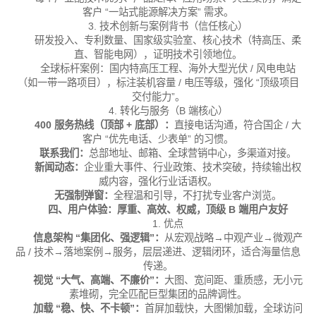
客户 “一站式能源解决方案” 需求。
3. 技术创新与案例背书（信任核心）
研发投入、专利数量、国家级实验室、核心技术（特高压、柔
直、智能电网），证明技术引领地位。
全球标杆案例：国内特高压工程、海外大型光伏 / 风电电站
（如一带一路项目），标注装机容量 / 电压等级，强化 “顶级项目
交付能力”。
4. 转化与服务（B 端核心）
400 服务热线（顶部 + 底部）：
直接电话沟通，符合国企 / 大
客户 “优先电话、少表单” 的习惯。
联系我们：
总部地址、邮箱、全球营销中心，多渠道对接。
新闻动态：
企业重大事件、行业政策、技术突破，持续输出权
威内容，强化行业话语权。
无强制弹窗：
全程温和引导，不打扰专业客户浏览。
四、用户体验：厚重、高效、权威，顶级 B 端用户友好
1. 优点
信息架构 “集团化、强逻辑”：
从宏观战略→中观产业→微观产
品 / 技术→落地案例→服务，层层递进、逻辑闭环，适合海量信息
传递。
视觉 “大气、高端、不廉价”：
大图、宽间距、重质感，无小元
素堆砌，完全匹配巨型集团的品牌调性。
加载 “稳、快、不卡顿”：
首屏加载快，大图懒加载，全球访问