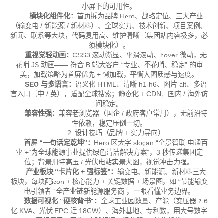
小屏下的可用性。
模块化组件化：
首页拆为品牌 Hero、战略定位、三大产业
（输变电 / 新能源 / 新材料）、全球实力、技术创新、项目案例、
新闻、联系等大块，代码复用高、维护清晰（集团站内容极多，必
须模块化）。
重视觉轻动画：
CSS3 滚动渐显、平滑滚动、hover 微动，无
花哨 JS 动画—— 符合 B 端大客户 “专业、不花哨、稳定” 的审
美；加载策略为首屏优先 + 懒加载，平衡大图质感与速度。
SEO 与多语言：
语义化 HTML、清晰 h1-h6、图片 alt、多语
言入口（中 / 英），适配全球搜索；静态化 + CDN，国内 / 海外访
问稳定。
兼容性强：
兼容老浏览器（国企 / 政府客户常用），无前沿特
性依赖，稳定压倒一切。
2. 设计技巧（品牌 + 实力导向）
首屏 “一句话定乾坤”：
Hero 区大字 slogan “全景智联 电通百
业”+“为全球能源事业提供绿色清洁解决方案”，3 秒传递集团定
位；背景用特高压 / 光伏电站实景大图，视觉冲击力强。
产业板块 “卡片化 + 强标签”：
输变电、新能源、新材料三大
板块，每块配icon + 核心能力 + 关键数据 + 场景图，如 “节能输变
电引领者”“全产业链新能源服务商”，一眼看懂业务边界。
数据可视化 “硬核背书”：
全球工业园数量、产能（变压器 2.6
亿 KVA、光伏 EPC 近 18GW）、海外基地、专利数，用大号数字