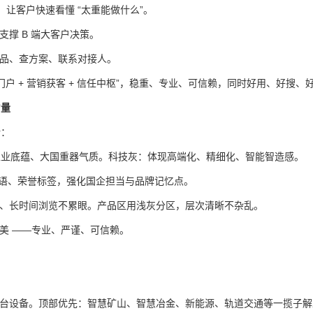
案，让客户快速看懂 “太重能做什么”。
撑 B 端大客户决策。
品、查方案、联系对接人。
户 + 营销获客 + 信任中枢”，稳重、专业、可信赖，同时好用、好搜、
力量
计：
工业底蕴、大国重器气质。
科技灰：体现高端化、精细化、智能智造感。
语、荣誉标签，强化国企担当与品牌记忆点。
比度、长时间浏览不累眼。
产品区用浅灰分区，层次清晰不杂乱。
美 ——专业、严谨、可信赖。
台设备。
顶部优先：智慧矿山、智慧冶金、新能源、轨道交通等一揽子解