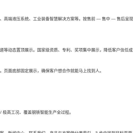
、高端液压系统、工业装备智慧解决方案等。
按售前 — 售中 — 售后
道等动态置顶展示。
国家级资质、专利、奖项集中展示，降低客户信任成
。
页面底部固定展示，确保客户想合作就能马上找到人。
 / 极高工况、覆盖钢铁智能生产全过程。
案、新闻中心、联系我们。
产品与方案做分类索引，3 步内找到目标页面