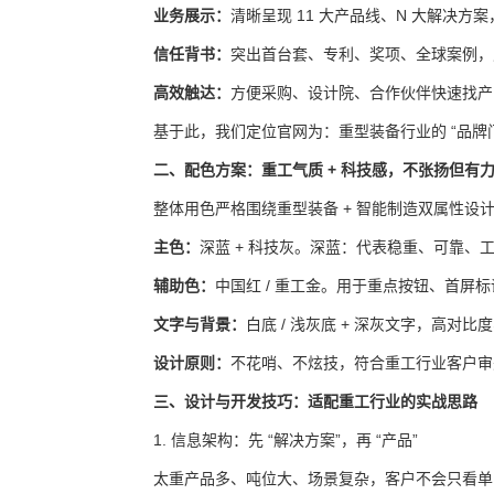
业务展示：
清晰呈现 11 大产品线、N 大解决方
信任背书：
突出首台套、专利、奖项、全球案例，支
高效触达：
方便采购、设计院、合作伙伴快速找产
基于此，我们定位官网为：重型装备行业的 “品牌门
二、配色方案：重工气质 + 科技感，不张扬但有
整体用色严格围绕重型装备 + 智能制造双属性设
主色：
深蓝 + 科技灰。
深蓝：代表稳重、可靠、
辅助色：
中国红 / 重工金。
用于重点按钮、首屏标
文字与背景：
白底 / 浅灰底 + 深灰文字，高对
设计原则：
不花哨、不炫技，符合重工行业客户审
三、设计与开发技巧：适配重工行业的实战思路
1. 信息架构：先 “解决方案”，再 “产品”
太重产品多、吨位大、场景复杂，客户不会只看单