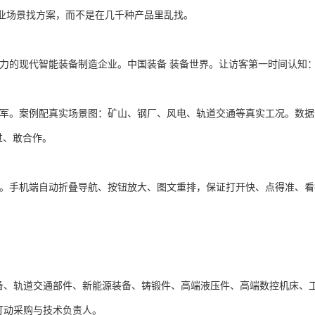
业场景找方案，而不是在几千种产品里乱找。
力的现代智能装备制造企业。
中国装备 装备世界。
让访客第一时间认知
军。
案例配真实场景图：矿山、钢厂、风电、轨道交通等真实工况。
数据
过、敢合作。
。
手机端自动折叠导航、按钮放大、图文重排，保证打开快、点得准、看
装备、轨道交通部件、新能源装备、铸锻件、高端液压件、高端数控机床、
快速打动采购与技术负责人。