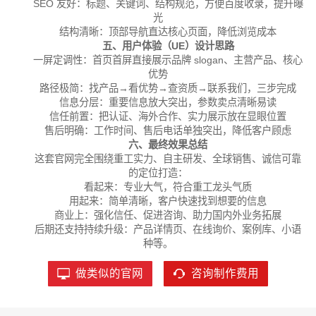
SEO 友好：标题、关键词、结构规范，方便百度收录，提升曝
光
结构清晰：顶部导航直达核心页面，降低浏览成本
五、用户体验（UE）设计思路
一屏定调性：首页首屏直接展示品牌 slogan、主营产品、核心
优势
路径极简：找产品→看优势→查资质→联系我们，三步完成
信息分层：重要信息放大突出，参数卖点清晰易读
信任前置：把认证、海外合作、实力展示放在显眼位置
售后明确：工作时间、售后电话单独突出，降低客户顾虑
六、最终效果总结
这套官网完全围绕重工实力、自主研发、全球销售、诚信可靠
的定位打造：
看起来：专业大气，符合重工龙头气质
用起来：简单清晰，客户快速找到想要的信息
商业上：强化信任、促进咨询、助力国内外业务拓展
后期还支持持续升级：产品详情页、在线询价、案例库、小语
种等。
做类似的官网
咨询制作费用