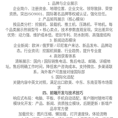
1. 品牌与企业展示
企业简介、注册资金、地理位置、企业文化、领导致辞、荣誉
资质。
突出ISO9001、国际著名品牌等权威认证，强化信任。
2. 产品矩阵展示（核心模块）
按品类分栏：挖掘机、装载机、推土机、压路机、平地机。
每
个品类展示热销型号 + 核心卖点，技术参数直观呈现。
突出差异化
优势：动力强、维护成本低、密封专利、防水耐用、高强度结构
3. 新闻动态模块
企业新闻：欧洲 / 俄罗斯 / 印尼客户来访、新品发布、品牌动
态。
行业资讯：挖掘机销量、行业趋势，提升专业度
4. 高效获客体系
清晰展示：国内 / 国际销售电话、售后电话、邮箱、详细地
址。
售后明确工作时间，降低客户咨询成本。
支持微信、多渠道联
系，海外客户可直接对接国际部
5. 国际化适配
关键内容中英文对照，满足出口欧美、中东、东南亚等市场需
求
四、前端开发与技术技巧
响应式布局：电脑、平板、手机自动适配，客户随时随地可看
模块化开发：产品、新闻、资质独立模块，后期更新 / 新增产
品非常方便
加载优化：图片压缩、懒加载，打开速度快，体验流畅