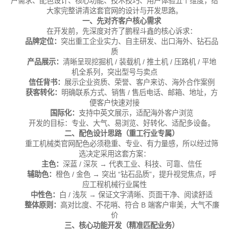
户需求、配色设计、核心功能、技术技巧、用户体验五个维度，给
大家完整讲清这套官网的设计与开发思路。
一、先对齐客户核心需求
在开发前，先深度对齐了鹏程斗鑫的核心诉求：
品牌定位：
突出重工企业实力、自主研发、出口海外、钻石品
质
产品展示：
清晰呈现挖掘机 / 装载机 / 推土机 / 压路机 / 平地
机全系列，突出型号与卖点
信任背书：
展示企业资质、荣誉、客户来访、海外合作案例
获客转化：
明确联系方式、销售 / 售后电话、邮箱、地址，方
便客户快速对接
国际化：
支持中英文展示，适配海外客户浏览
开发的目标：专业、大气、易浏览、好转化、适配多设备。
二、配色设计思路（重工行业专属）
重工机械类官网配色必须稳重、专业、有力量感，所以经过筛
选决定采用这套方案：
主色：
深蓝 / 深灰 → 代表工业、科技、可靠、信任
辅助色：
橙色 / 金色 → 突出 “钻石品质”，提升视觉焦点，呼
应工程机械行业属性
中性色：
白 / 浅灰 → 保证文字清晰、页面干净、阅读舒适
整体原则：
高对比度、不花哨、符合 B 端客户审美，大气不廉
价
三、核心功能开发（精准匹配业务）