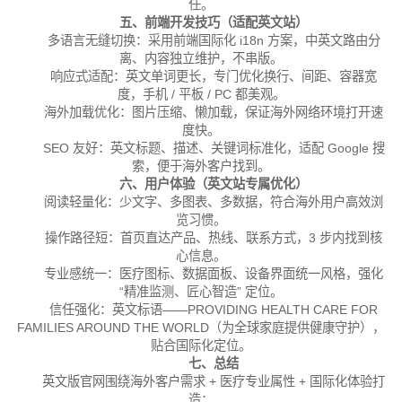
任。
五、前端开发技巧（适配英文站）
多语言无缝切换：
采用前端国际化 i18n 方案，中英文路由分
离、内容独立维护，不串版。
响应式适配：
英文单词更长，专门优化换行、间距、容器宽
度，手机 / 平板 / PC 都美观。
海外加载优化：
图片压缩、懒加载，保证海外网络环境打开速
度快。
SEO 友好：
英文标题、描述、关键词标准化，适配 Google 搜
索，便于海外客户找到。
六、用户体验（英文站专属优化）
阅读轻量化：
少文字、多图表、多数据，符合海外用户高效浏
览习惯。
操作路径短：
首页直达产品、热线、联系方式，3 步内找到核
心信息。
专业感统一：
医疗图标、数据面板、设备界面统一风格，强化
“精准监测、匠心智造” 定位。
信任强化：
英文标语——PROVIDING HEALTH CARE FOR
FAMILIES AROUND THE WORLD（为全球家庭提供健康守护），
贴合国际化定位。
七、总结
英文版官网围绕海外客户需求 + 医疗专业属性 + 国际化体验打
造：