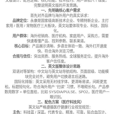
文版设计、配色逻辑、核心功能、技术技巧、用户体验六个维度，
完整说明英文版的开发思路。
一、先明确核心客户需求
首先对齐品牌与海外用户的真实诉求：
品牌定位：
永康是国家级高新技术企业、专精特新企业，主打
家用 / 医用 / 宠物医疗三大板块，英文站要体现专业、科技、国际
化。
用户群体：
海外经销商、医疗机构、家庭用户、采购方，需要
快速看懂产品、找到参数、联系渠道。
核心目标：
产品展示清晰、多语言体验一致、海外打开速度
快、符合海外浏览习惯。
合规与信任：
突出资质、服务热线、全球服务定位，提升海外
客户信任度。
二、英文版整体设计思路
双语对等架构：
中文站与英文站导航结构、页面层级、功能模
块完全对齐，避免用户切换语言后迷路。
国际化排版：
英文采用无衬线字体，更清晰易读，间距更宽
松。
标题短句化，符合海外用户 “扫读” 习惯，不堆砌长句。
产品参
数用数字 + 单位直给，比如 SYS/DIA/PULSE、SPO2，医疗用户一
眼识别。
三、配色方案（医疗科技风）
英文站严格遵循医疗健康行业视觉规范：
主色：
科技蓝 / 深蓝。
代表专业、精准、可靠，贴合血压计、