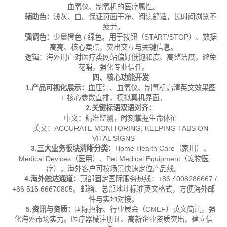
血氧仪、制氧机的医疗属性。
辅助色：
浅灰、白。
保证页面干净、阅读舒适，长时间浏览不
疲劳。
强调色：
少量橙色 / 绿色。
用于按钮（START/STOP）、数据
高亮、核心卖点，突出交互与关键信息。
逻辑：
海外用户对医疗类网站偏好低饱和度、高整洁度，避免
花哨，强化专业信任。
四、核心功能开发
1.产品可视化展示：
血压计、血氧仪、制氧机高清英文效果图
+ 核心参数直排，模拟真机界面。
2.关键标语双语对齐：
中文：精准监测，时刻掌握生命体征
英文：ACCURATE MONITORING, KEEPING TABS ON
VITAL SIGNS
3.三大业务板块清晰分类：
Home Health Care（家用）、
Medical Devices（医用）、
Pet Medical Equipment（宠物医
疗）。
海外客户可按场景快速定位产品线。
4.海外触达通道：
顶部固定国际服务热线：+86 4008286667 /
+86 516 66670805。
邮箱、总部地址标准英文格式，方便海外邮
件与实地对接。
5.资讯与资质：
国际招标、行业展会（CMEF）英文简讯，强
化海外市场实力。
医疗器械注册证、高新企业资质突出，建立信