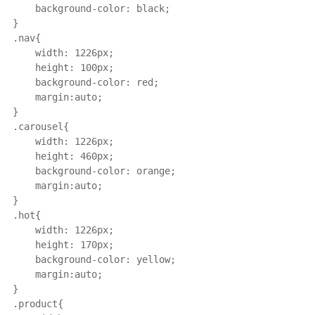
    background-color: black;

}

.nav{

    width: 1226px;

    height: 100px;

    background-color: red;

    margin:auto;

}

.carousel{

    width: 1226px;

    height: 460px;

    background-color: orange;

    margin:auto;

}

.hot{

    width: 1226px;

    height: 170px;

    background-color: yellow;

    margin:auto;

}

.product{
