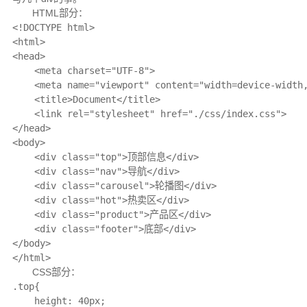
HTML部分：
<!DOCTYPE html>

<html>

<head>

    <meta charset="UTF-8">

    <meta name="viewport" content="width=device-width,
    <title>Document</title>

    <link rel="stylesheet" href="./css/index.css">

</head>

<body>

    <div class="top">顶部信息</div>

    <div class="nav">导航</div>

    <div class="carousel">轮播图</div>

    <div class="hot">热卖区</div>

    <div class="product">产品区</div>

    <div class="footer">底部</div>

</body>

</html>
CSS部分：
.top{

    height: 40px;
