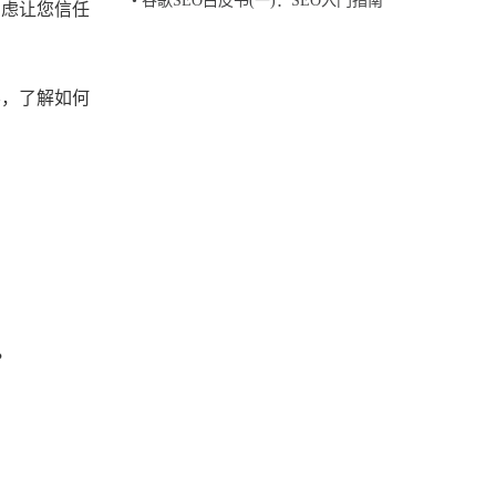
•
谷歌SEO白皮书(一)：SEO入门指南
考虑让您信任
容，了解如何
？