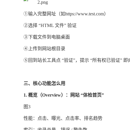
①输入完整网址（如https://www.
test
.com）
②选择 “HTML 文件” 验证
③下载文件到电脑桌面
④上传到网站根目录
⑤回到站长工具点 “验证”，提示 “所有权已验证” 即
三、核心功能怎么用
1. 概览（Overview）：网站 “体检首页”
图3
性能：点击、曝光、点击率、排名趋势
索引：收录总量、错误 / 警告数