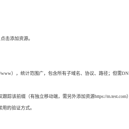
nsole/，点击添加资源。
p/https/www），统计范围广，包含所有子域名、协议、路径；但需DNS
m，仅跟踪该前缀（有独立移动端，需另外添加资源
https://m.
test
.com
，是常用的验证方式。