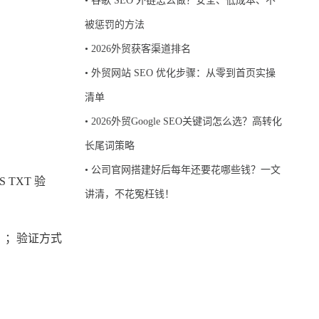
•
谷歌 SEO 外链怎么做？安全、低成本、不
被惩罚的方法
•
2026外贸获客渠道排名
•
外贸网站 SEO 优化步骤：从零到首页实操
清单
•
2026外贸Google SEO关键词怎么选？高转化
长尾词策略
•
公司官网搭建好后每年还要花哪些钱？一文
 TXT 验
讲清，不花冤枉钱！
）；验证方式