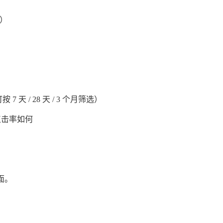
S）
 天 / 28 天 / 3 个月筛选）
点击率如何
面。