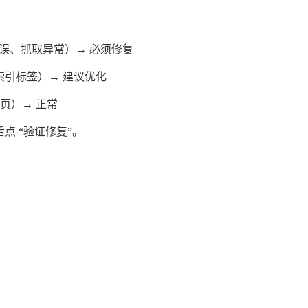
器错误、抓取异常）→ 必须修复
索引标签）→ 建议优化
录页）→ 正常
点 “验证修复”。