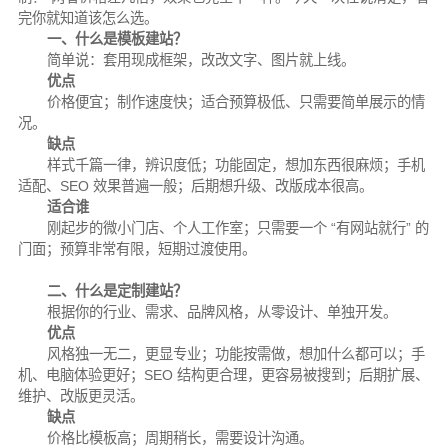
完你就知道该怎么选。
一、什么是模板建站？
简单说：套用现成框架，改改文字、图片就上线。
优点
价格便宜；
制作速度快；
适合预算极低、只需要简单展示的情
况。
缺点
样式千篇一律，辨识度低；
功能固定，想加东西很麻烦；
手机
适配、SEO 效果普遍一般；
后期想升级、改版成本很高。
适合谁
刚起步的微小门店、个人工作室；
只需要一个 “有网站就行” 的
门面；
预算非常有限，短期过渡使用。
二、什么是定制建站？
根据你的行业、需求、品牌风格，从零设计、单独开发。
优点
风格独一无二，更显专业；
功能按需做，想加什么都可以；
手
机、电脑体验更好；
SEO 结构更合理，更容易被搜到；
后期扩展、
维护、改版更灵活。
缺点
价格比模板高；
周期稍长，需要设计沟通。