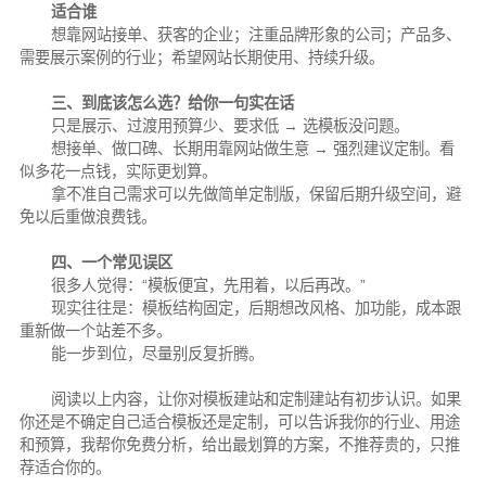
适合谁
想靠网站接单、获客的企业；
注重品牌形象的公司；
产品多、
需要展示案例的行业；
希望网站长期使用、持续升级。
三、到底该怎么选？给你一句实在话
只是展示、过渡用预算少、要求低 → 选模板没问题。
想接单、做口碑、长期用靠网站做生意 → 强烈建议定制。看
似多花一点钱，实际更划算。
拿不准自己需求可以先做简单定制版，保留后期升级空间，避
免以后重做浪费钱。
四、一个常见误区
很多人觉得：“模板便宜，先用着，以后再改。”
现实往往是：模板结构固定，后期想改风格、加功能，成本跟
重新做一个站差不多。
能一步到位，尽量别反复折腾。
阅读以上内容，让你对模板建站和定制建站有初步认识。
如果
你还是不确定自己适合模板还是定制，可以告诉我你的行业、用途
和预算，我帮你免费分析，给出最划算的方案，不推荐贵的，只推
荐适合你的。