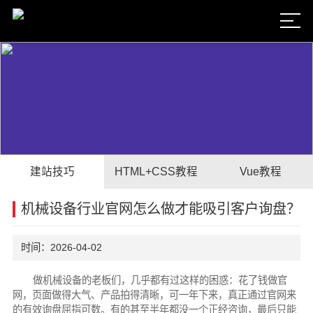
建站技巧
HTML+CSS教程
Vue教程
机械设备行业官网怎么做才能吸引客户询盘？
时间：2026-04-02
做机械设备的老板们，几乎都有过这样的困惑：花了钱做官
网，页面做得大气、产品拍得清晰，可一年下来，真正通过官网来
的有效询盘屈指可数。有的甚至半年都没一个正经咨询，最后只能