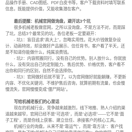
品操作手册、CAD图纸、PDF白皮书等，客户下载资料时填写联系
信息，既能提供价值，又能收集潜在客户。
最后提醒：机械官网做询盘，避开这3个坑
很多机械老板做官网，之所以没询盘，不是方法不对，而是踩
了坑，总结3个最常见的坑，各位老板一定要避开：
- 坑1：盲目追求“高大上”，忽略实用性。花大价钱做复杂设
计、动画特效，却没做好产品展示、信任背书，客户看了半天，还
是不知道你能做什么，纯属浪费钱。
- 坑2：内容照搬同行，没有自己的优势。别人放什么，你就放
什么，没有突出自己的定制能力、售后优势、价格优势，客户看不
出你和同行的区别，自然不会选择你。
- 坑3：官网做好后就不管了。以为官网做好就能躺赚，不更新
内容、不优化关键词、不维护售后咨询，就算前期有流量，也会慢
慢流失，官网慢慢变成“僵尸网站”。
写给机械老板们的心里话
现在的机械行业，竞争越来越激烈，线下地推、熟人介绍的渠
道越来越窄，官网已经不是“可选项”，而是“必选项”——它不是“面
子工程”，而是你线上获客、建立信任、承接客户的核心工具。
机械行业的询盘，从来不是“靠运气”，而是“靠方法”：客户找