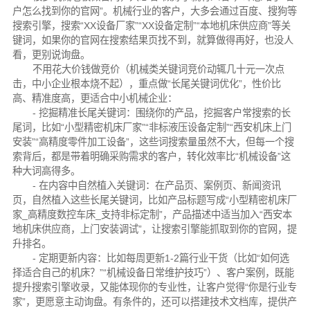
户怎么找到你的官网”。机械行业的客户，大多会通过百度、搜狗等
搜索引擎，搜索“XX设备厂家”“XX设备定制”“本地机床供应商”等关
键词，如果你的官网在搜索结果页找不到，就算做得再好，也没人
看，更别说询盘。
不用花大价钱做竞价（机械类关键词竞价动辄几十元一次点
击，中小企业根本烧不起），重点做“长尾关键词优化”，性价比
高、精准度高，更适合中小机械企业：
- 挖掘精准长尾关键词：围绕你的产品，挖掘客户常搜索的长
尾词，比如“小型精密机床厂家”“非标液压设备定制”“西安机床上门
安装”“高精度零件加工设备”，这些词搜索量虽然不大，但每一个搜
索背后，都是带着明确采购需求的客户，转化效率比“机械设备”这
种大词高得多。
- 在内容中自然植入关键词：在产品页、案例页、新闻资讯
页，自然植入这些长尾关键词，比如产品标题写成“小型精密机床厂
家_高精度数控车床_支持非标定制”，产品描述中适当加入“西安本
地机床供应商，上门安装调试”，让搜索引擎能抓取到你的官网，提
升排名。
- 定期更新内容：比如每周更新1-2篇行业干货（比如“如何选
择适合自己的机床？”“机械设备日常维护技巧”）、客户案例，既能
提升搜索引擎收录，又能体现你的专业性，让客户觉得“你是行业专
家”，更愿意主动询盘。有条件的，还可以搭建技术文档库，提供产