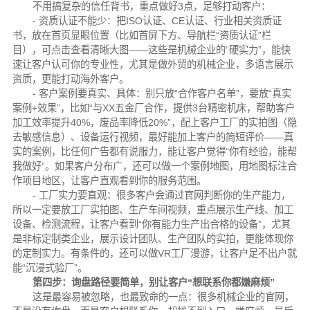
不用搞复杂的信任背书，重点做好3点，足够打动客户：
- 资质认证不能少：把ISO认证、CE认证、行业相关资质证
书，放在首页显眼位置（比如首屏下方、导航栏“资质认证”栏
目），可点击查看清晰大图——这些是机械企业的“硬实力”，能快
速让客户认可你的专业性，尤其是做外贸的机械企业，多语言展示
资质，更能打动海外客户。
- 客户案例要真实、具体：别只放“合作客户名单”，要放“真实
案例+效果”，比如“与XX五金厂合作，提供3台精密机床，帮助客户
加工效率提升40%，废品率降低20%”，配上客户工厂的实拍图（隐
去敏感信息）、设备运行视频，最好能加上客户的简短评价——真
实的案例，比任何广告都有说服力，能让客户觉得“你有经验，能帮
我做好”。如果客户分布广，还可以做一个案例地图，用地图标注合
作项目地区，让客户直观看到你的服务范围。
- 工厂实力要直观：很多客户会通过官网判断你的生产能力，
所以一定要放工厂实拍图、生产车间视频，重点展示生产线、加工
设备、检测流程，让客户看到“你有能力生产出合格的设备”，尤其
是非标定制类企业，展示设计团队、生产团队的实拍，更能体现你
的定制实力。有条件的，还可以做VR工厂漫游，让客户足不出户就
能“沉浸式验厂”。
第四步：询盘路径要简单，别让客户“想联系你都嫌麻烦”
这是最容易被忽略，也最致命的一点：很多机械企业的官网，